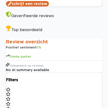
schrijf een review
Geverifieerde reviews
Top beoordeeld
Review overzicht
Positief sentiment
0
%
Sterke punten
Gebaseerd op
reviews
No AI summary available
Filters