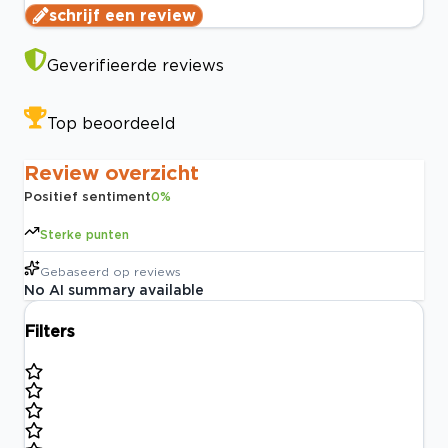
schrijf een review
Geverifieerde reviews
Top beoordeeld
Review overzicht
Positief sentiment
0
%
Sterke punten
Gebaseerd op
reviews
No AI summary available
Filters