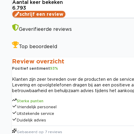
Aantal keer bekeken
6.793
schrijf een review
Geverifieerde reviews
Top beoordeeld
Review overzicht
Positief sentiment
93
%
Klanten zijn zeer tevreden over de producten en de service
Levering en opvolgtelefonen dragen bij aan een positieve 
betrouwbaarheid en behulpzaam advies tijdens het aankoo
Sterke punten
Vriendelijk personeel
Uitstekende service
Duidelijk advies
Gebaseerd op
7
reviews