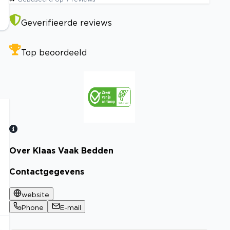
Geverifieerde reviews
Top beoordeeld
Over Klaas Vaak Bedden
Bekijk certificaat
Contactgegevens
website
Phone
E-mail