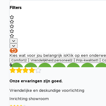
Filters
Kies wat voor jou belangrijk is
Klik op een onderwe
Comfort
2
Vriendelijkheid personeel
2
Prijs-kwaliteit
1
Co
8
Onze ervaringen zijn goed.
Vriendelijke en deskundige voorlichting
Inrichting showroom