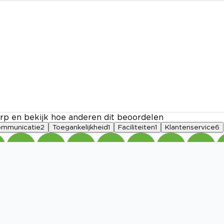
rp en bekijk hoe anderen dit beoordelen
mmunicatie
2
Toegankelijkheid
1
Faciliteiten
1
Klantenservice
6