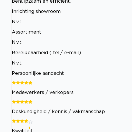
behulpzaam en efficiënt.
Inrichting showroom
N.v.t.
Assortiment
N.v.t.
Bereikbaarheid ( tel./ e-mail)
N.v.t.
Persoonlijke aandacht
Medewerkers / verkopers
Deskundigheid / kennis / vakmanschap
Kwaliteit