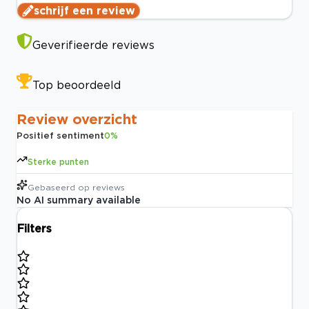
schrijf een review
Geverifieerde reviews
Top beoordeeld
Review overzicht
Positief sentiment
0
%
Sterke punten
Gebaseerd op
reviews
No AI summary available
Filters