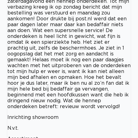
zaterdagavond een hennep onderdeken. Tot mijn
verbazing kreeg ik op zondag bericht dat mijn
bestelling was verstuurd en maandag zou
aankomen! Door drukte bij post.nl werd dat een
paar dagen later maar daar kan bedaffair niets
aan doen. Wat een supersnelle service! De
onderdeken is heel licht in gewicht, wat fijn is
omdat ik een spierziekte heb. Het ziet er
prachtig uit, zelfs de beschermhoes. Je ziet in 1
oogopslag dat het met zorg en aandacht is
gemaakt! Helaas moet ik nog een paar daagjes
wachten met het uitproberen van de onderdeken
tot mijn hulp er weer is, want ik kan niet alleen
mijn bed afhalen en opmaken. Hoe het bevalt
hoor je dus later, maar ik ben nu al zo’n fan dat ik
mijn hele bed bij bedaffair ga vervangen,
beginnend met een hoofdkussen want die heb ik
dringend nieuw nodig. Wat de hennep
onderdeken betreft: revieuw wordt vervolgd!
Inrichting showroom
N.v.t.