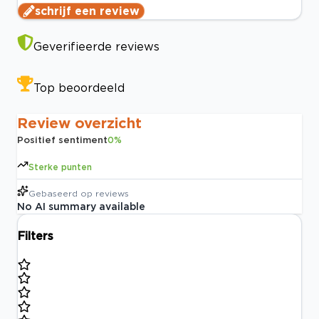
schrijf een review
Geverifieerde reviews
Top beoordeeld
Review overzicht
Positief sentiment
0
%
Sterke punten
Gebaseerd op
reviews
No AI summary available
Filters