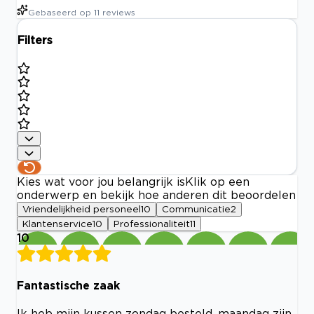
Gebaseerd op
11
reviews
Filters
Kies wat voor jou belangrijk is
Klik op een
onderwerp en bekijk hoe anderen dit beoordelen
Vriendelijkheid personeel
10
Communicatie
2
Klantenservice
10
Professionaliteit
11
10
Fantastische zaak
Ik heb mijn kussen zondag besteld, maandag zijn