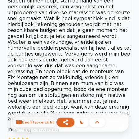
Slapen binnen loopt. Aan de hand van een
persoonlijk gesprek, een vragenlijst en het
uitproberen van diverse matrassen was de keuze
snel gemaakt. Wat ik heel sympathiek vind is dat
hierbij ook rekening gehouden wordt met het
beschikbare budget en dat je geen moment het
gevoel krijgt dat je iets aangesmeerd wordt.
Wouter is een vakkundige, vriendelijke en
humorvolle beddenspecialist en hij heeft alles tot
de puntjes uitgewerkt. Vervolgens werd mijn bed
ook nog eens eerder geleverd dan eerst
voorspeld was dus dat was een aangename
verrassing. En toen bleek dat de monteurs van
Fix Montage net zo vakkundig, vriendelijk en
behulpzaam zijn. Binnen een mum van tijd was
mijn oude bed opgeruimd, bood de ene monteur
nog aan om te stofzuigen en stond mijn nieuwe
bed weer in elkaar. Het is jammer dat je niet
wekelijks een bed koopt want van deze ervaring
werd ik zeer blij. Maar voor iedereen die een bed
zoekt: stop met zoeken!
Bedrijfsoverzicht
Inrichting showroom