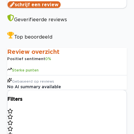
schrijf een review
Geverifieerde reviews
Top beoordeeld
Review overzicht
Positief sentiment
0
%
Sterke punten
Gebaseerd op
reviews
No AI summary available
Filters