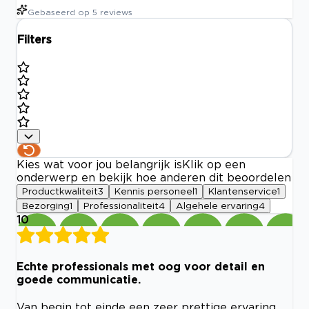
Gebaseerd op
5
reviews
Filters
Kies wat voor jou belangrijk is
Klik op een
onderwerp en bekijk hoe anderen dit beoordelen
Productkwaliteit
3
Kennis personeel
1
Klantenservice
1
Bezorging
1
Professionaliteit
4
Algehele ervaring
4
10
Echte professionals met oog voor detail en
goede communicatie.
Van begin tot einde een zeer prettige ervaring.