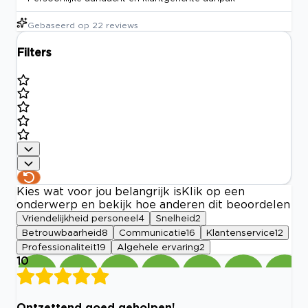
Gebaseerd op
22
reviews
Filters
Kies wat voor jou belangrijk is
Klik op een
onderwerp en bekijk hoe anderen dit beoordelen
Vriendelijkheid personeel
4
Snelheid
2
Betrouwbaarheid
8
Communicatie
16
Klantenservice
12
Professionaliteit
19
Algehele ervaring
2
10
Ontzettend goed geholpen!