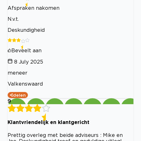
Afspraken nakomen
N.v.t.
Deskundigheid
Beveelt aan
8 July 2025
meneer
Valkenswaard
delen
9
Klantvriendelijk en klantgericht
Prettig overleg met beide adviseurs : Mike en
Joe. Deskundigheid troef en geduldige uitleg!