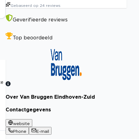
Gebaseerd op
24
reviews
Geverifieerde reviews
Top beoordeeld
ce
Over Van Bruggen Eindhoven-Zuid
Bekijk certificaat
Contactgegevens
website
Phone
E-mail