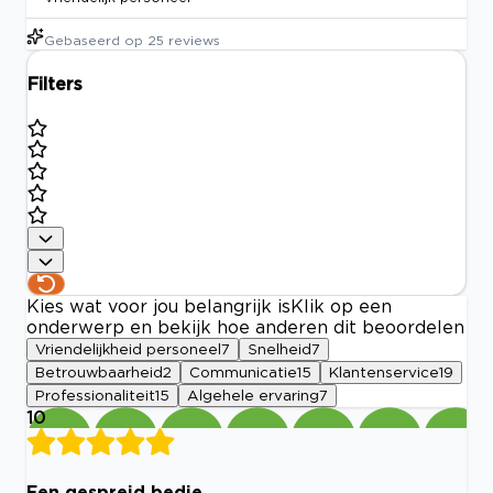
Gebaseerd op
25
reviews
Filters
Kies wat voor jou belangrijk is
Klik op een
onderwerp en bekijk hoe anderen dit beoordelen
Vriendelijkheid personeel
7
Snelheid
7
Betrouwbaarheid
2
Communicatie
15
Klantenservice
19
Professionaliteit
15
Algehele ervaring
7
10
Een gespreid bedje