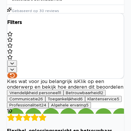
Gebaseerd op
30
reviews
Filters
Kies wat voor jou belangrijk is
Klik op een
onderwerp en bekijk hoe anderen dit beoordelen
Vriendelijkheid personeel
11
Betrouwbaarheid
12
Communicatie
26
Toegankelijkheid
6
Klantenservice
5
Professionaliteit
24
Algehele ervaring
5
10
Flexibel, oplossingsgericht en betrouwbaar.