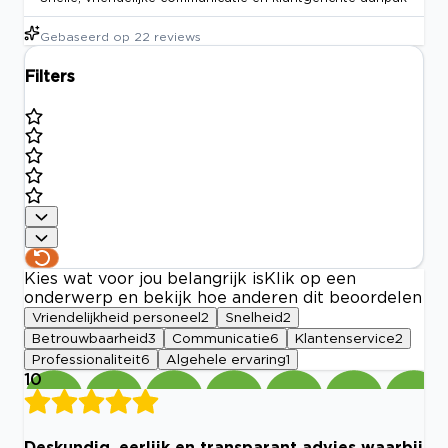
Gebaseerd op
22
reviews
Filters
Kies wat voor jou belangrijk is
Klik op een
onderwerp en bekijk hoe anderen dit beoordelen
Vriendelijkheid personeel
2
Snelheid
2
Betrouwbaarheid
3
Communicatie
6
Klantenservice
2
Professionaliteit
6
Algehele ervaring
1
10
Deskundig, eerlijk en transparant advies waarbij