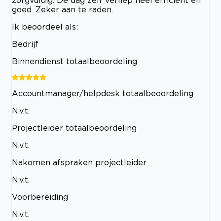
zorgvuldig. De dag zelf verliep heel efficient en
goed. Zeker aan te raden.
Ik beoordeel als:
Bedrijf
Binnendienst totaalbeoordeling
Accountmanager/helpdesk totaalbeoordeling
N.v.t.
Projectleider totaalbeoordeling
N.v.t.
Nakomen afspraken projectleider
N.v.t.
Voorbereiding
N.v.t.