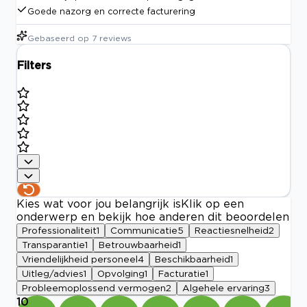
Goede nazorg en correcte facturering
Gebaseerd op
7
reviews
Filters
Kies wat voor jou belangrijk is
Klik op een
onderwerp en bekijk hoe anderen dit beoordelen
Professionaliteit
1
Communicatie
5
Reactiesnelheid
2
Transparantie
1
Betrouwbaarheid
1
Vriendelijkheid personeel
4
Beschikbaarheid
1
Uitleg/advies
1
Opvolging
1
Facturatie
1
Probleemoplossend vermogen
2
Algehele ervaring
3
10