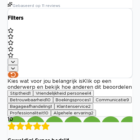
Gebaseerd op
11
reviews
Filters
Kies wat voor jou belangrijk is
Klik op een
onderwerp en bekijk hoe anderen dit beoordelen
Stiptheid
1
Vriendelijkheid personeel
4
Betrouwbaarheid
10
Boekingsproces
1
Communicatie
9
Bagageafhandeling
1
Klantenservice
2
Professionaliteit
10
Algehele ervaring
2
10