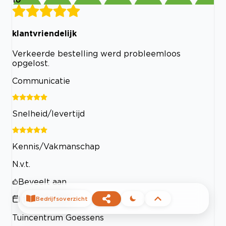
klantvriendelijk
Verkeerde bestelling werd probleemloos
opgelost.
Communicatie
Snelheid/levertijd
Kennis/Vakmanschap
N.v.t.
Beveelt aan
17 May 2024
Bedrijfsoverzicht
Tuincentrum Goessens