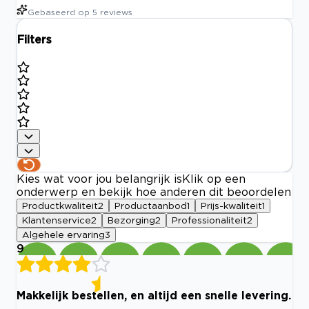
Gebaseerd op
5
reviews
Filters
Kies wat voor jou belangrijk is
Klik op een
onderwerp en bekijk hoe anderen dit beoordelen
Productkwaliteit
2
Productaanbod
1
Prijs-kwaliteit
1
Klantenservice
2
Bezorging
2
Professionaliteit
2
Algehele ervaring
3
9
Makkelijk bestellen, en altijd een snelle levering.