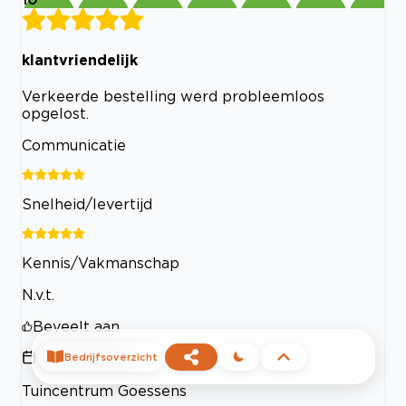
klantvriendelijk
Verkeerde bestelling werd probleemloos
opgelost.
Communicatie
Snelheid/levertijd
Kennis/Vakmanschap
N.v.t.
Beveelt aan
17 May 2024
Bedrijfsoverzicht
Tuincentrum Goessens