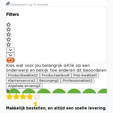
Gebaseerd op
5
reviews
Filters
Kies wat voor jou belangrijk is
Klik op een
onderwerp en bekijk hoe anderen dit beoordelen
Productkwaliteit
2
Productaanbod
1
Prijs-kwaliteit
1
Klantenservice
2
Bezorging
2
Professionaliteit
2
Algehele ervaring
3
9
Makkelijk bestellen, en altijd een snelle levering.