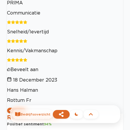
PRIMA
Communicatie
Snelheid/levertijd
Kennis/Vakmanschap
Beveelt aan
18 December 2023
Hans Halman
Rottum Fr
delen
Bedrijfsoverzicht
Review overzicht
Positief sentiment
94
%