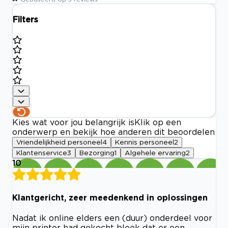
Filters
Kies wat voor jou belangrijk is
Klik op een
onderwerp en bekijk hoe anderen dit beoordelen
Vriendelijkheid personeel
4
Kennis personeel
2
Klantenservice
3
Bezorging
1
Algehele ervaring
2
10
Klantgericht, zeer meedenkend in oplossingen
Nadat ik online elders een (duur) onderdeel voor
mijn printer had gekocht bleek dat er een