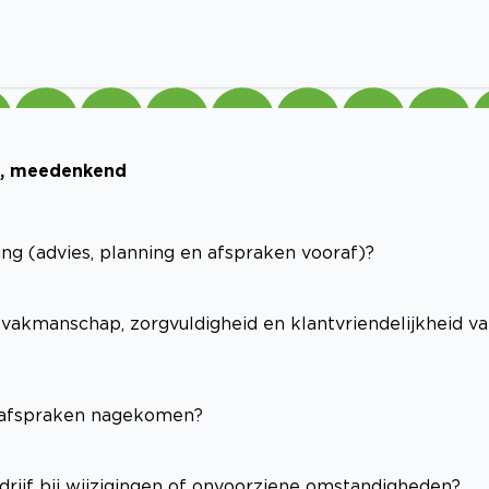
ol, meedenkend
ng (advies, planning en afspraken vooraf)?
(vakmanschap, zorgvuldigheid en klantvriendelijkheid v
e afspraken nagekomen?
edrijf bij wijzigingen of onvoorziene omstandigheden?