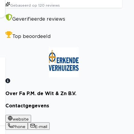
Gebaseerd op
120
reviews
Geverifieerde reviews
Top beoordeeld
Over Fa P.M. de Wit & Zn B.V.
Bekijk certificaat
Contactgegevens
website
Phone
E-mail