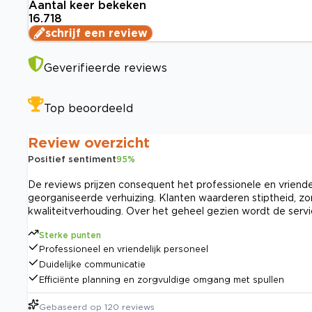
Aantal keer bekeken
16.718
schrijf een review
Geverifieerde reviews
Top beoordeeld
Review overzicht
Positief sentiment
95
%
De reviews prijzen consequent het professionele en vriende
georganiseerde verhuizing. Klanten waarderen stiptheid, zo
kwaliteitverhouding. Over het geheel gezien wordt de servi
Sterke punten
Professioneel en vriendelijk personeel
Duidelijke communicatie
Efficiënte planning en zorgvuldige omgang met spullen
Gebaseerd op
120
reviews