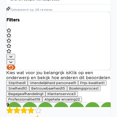
Gebaseerd op
28
reviews
Filters
Kies wat voor jou belangrijk is
Klik op een
onderwerp en bekijk hoe anderen dit beoordelen
Stiptheid
1
Vriendelijkheid personeel
11
Prijs-kwaliteit
1
Snelheid
10
Betrouwbaarheid
15
Boekingsproces
1
Bagageafhandeling
1
Klantenservice
3
Professionaliteit
19
Algehele ervaring
22
9