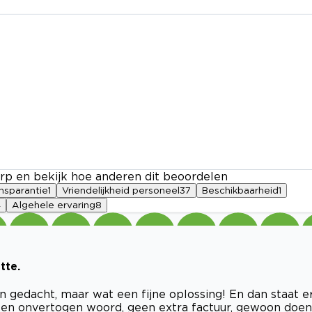
rp en bekijk hoe anderen dit beoordelen
nsparantie
1
Vriendelijkheid personeel
37
Beschikbaarheid
1
4
Algehele ervaring
8
tte.
aan gedacht, maar wat een fijne oplossing! En dan staat e
een onvertogen woord, geen extra factuur, gewoon doen