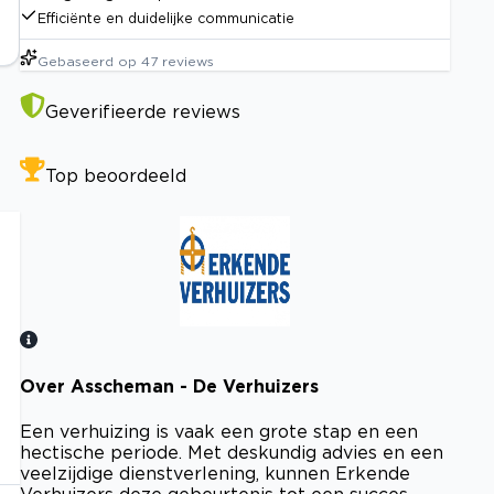
Efficiënte en duidelijke communicatie
Gebaseerd op
47
reviews
Geverifieerde reviews
Top beoordeeld
Over Asscheman - De Verhuizers
Bekijk certificaat
Een verhuizing is vaak een grote stap en een
hectische periode. Met deskundig advies en een
veelzijdige dienstverlening, kunnen Erkende
Verhuizers deze gebeurtenis tot een succes