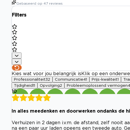
Gebaseerd op
47
reviews
Filters
Kies wat voor jou belangrijk is
Klik op een onderwe
Professionaliteit
32
Communicatie
41
Prijs-kwaliteit
1
Tra
Tijdigheid
11
Opvolging
2
Probleemoplossend vermogen
10
In alles meedenken en doorwerken ondanks de hi
Verhuizen in 2 dagen i.v.m. de afstand, zelf nooit 
na een paar uur laden opeens een tweede auto. G