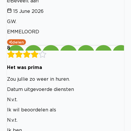
Beveelt aan
15 June 2026
G.W.
EMMELOORD
delen
8
Het was prima
Zou jullie zo weer in huren.
Datum uitgevoerde diensten
N.v.t.
Ik wil beoordelen als
N.v.t.
Ik ben