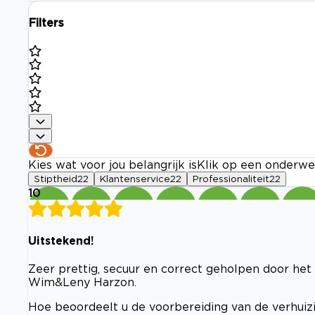
Filters
Kies wat voor jou belangrijk is
Klik op een onderwe
Stiptheid
22
Klantenservice
22
Professionaliteit
22
10
Uitstekend!
Zeer prettig, secuur en correct geholpen door he
Wim&Leny Harzon.
Hoe beoordeelt u de voorbereiding van de verhuizi