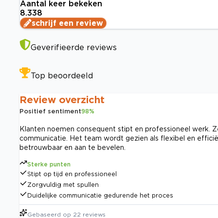
Aantal keer bekeken
8.338
schrijf een review
Geverifieerde reviews
Top beoordeeld
Review overzicht
Positief sentiment
98
%
Klanten noemen consequent stipt en professioneel werk. Ze
communicatie. Het team wordt gezien als flexibel en efficiën
betrouwbaar en aan te bevelen.
Sterke punten
Stipt op tijd en professioneel
Zorgvuldig met spullen
Duidelijke communicatie gedurende het proces
Gebaseerd op
22
reviews