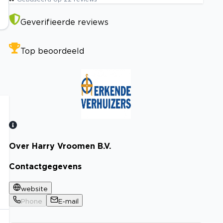
Geverifieerde reviews
Top beoordeeld
Over Harry Vroomen B.V.
Bekijk certificaat
Contactgegevens
website
Phone
E-mail