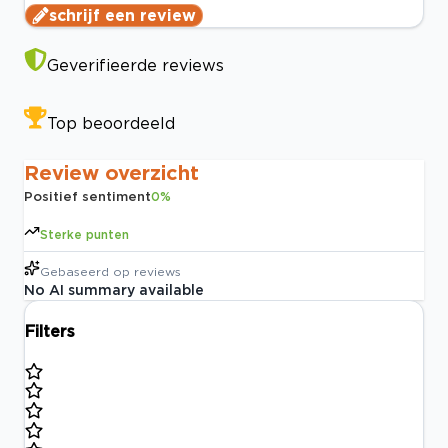
schrijf een review
Geverifieerde reviews
Top beoordeeld
Review overzicht
Positief sentiment
0
%
Sterke punten
Gebaseerd op
reviews
No AI summary available
Filters