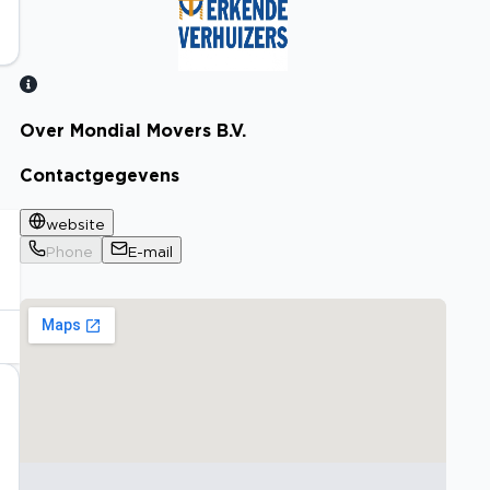
Over Mondial Movers B.V.
Bekijk certificaat
Contactgegevens
website
Phone
E-mail