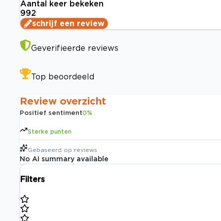
Aantal keer bekeken
992
schrijf een review
Geverifieerde reviews
Top beoordeeld
Review overzicht
Positief sentiment
0
%
Sterke punten
Gebaseerd op
reviews
No AI summary available
Filters