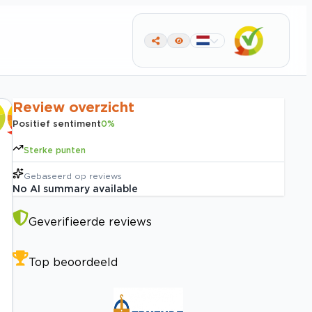
Review overzicht
Positief sentiment
0
%
Sterke punten
Gebaseerd op
reviews
No AI summary available
Geverifieerde reviews
Top beoordeeld