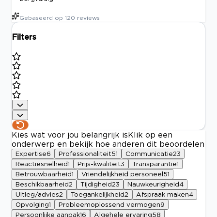
Gebaseerd op
120
reviews
Filters
Kies wat voor jou belangrijk is
Klik op een
onderwerp en bekijk hoe anderen dit beoordelen
Expertise
6
Professionaliteit
51
Communicatie
23
Reactiesnelheid
1
Prijs-kwaliteit
3
Transparantie
1
Betrouwbaarheid
1
Vriendelijkheid personeel
51
Beschikbaarheid
2
Tijdigheid
23
Nauwkeurigheid
4
Uitleg/advies
2
Toegankelijkheid
2
Afspraak maken
4
Opvolging
1
Probleemoplossend vermogen
9
Persoonlijke aanpak
16
Algehele ervaring
58