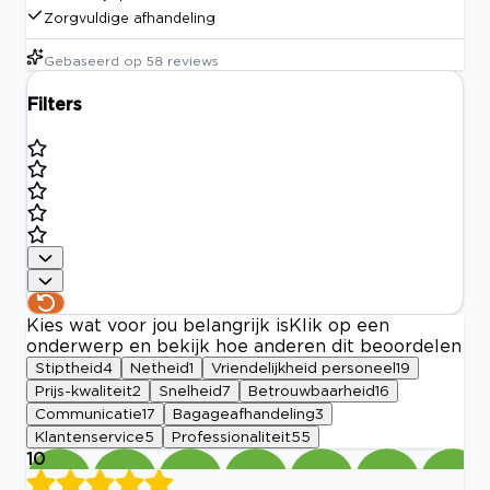
Zorgvuldige afhandeling
Gebaseerd op
58
reviews
Filters
Kies wat voor jou belangrijk is
Klik op een
onderwerp en bekijk hoe anderen dit beoordelen
Stiptheid
4
Netheid
1
Vriendelijkheid personeel
19
Prijs-kwaliteit
2
Snelheid
7
Betrouwbaarheid
16
Communicatie
17
Bagageafhandeling
3
Klantenservice
5
Professionaliteit
55
10