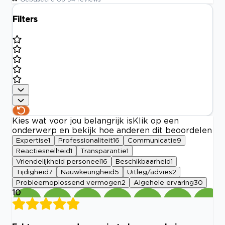
Filters
Kies wat voor jou belangrijk is
Klik op een
onderwerp en bekijk hoe anderen dit beoordelen
Expertise
1
Professionaliteit
16
Communicatie
9
Reactiesnelheid
1
Transparantie
1
Vriendelijkheid personeel
16
Beschikbaarheid
1
Tijdigheid
7
Nauwkeurigheid
5
Uitleg/advies
2
Probleemoplossend vermogen
2
Algehele ervaring
30
10