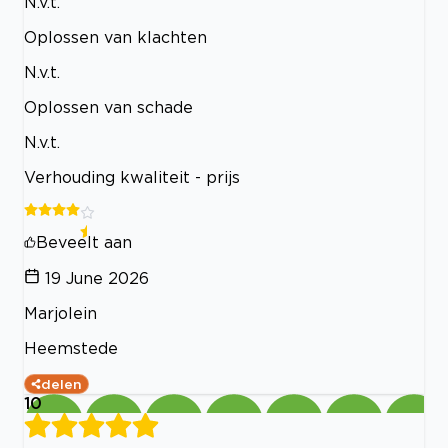
N.v.t.
Oplossen van klachten
N.v.t.
Oplossen van schade
N.v.t.
Verhouding kwaliteit - prijs
Beveelt aan
19 June 2026
Marjolein
Heemstede
delen
10