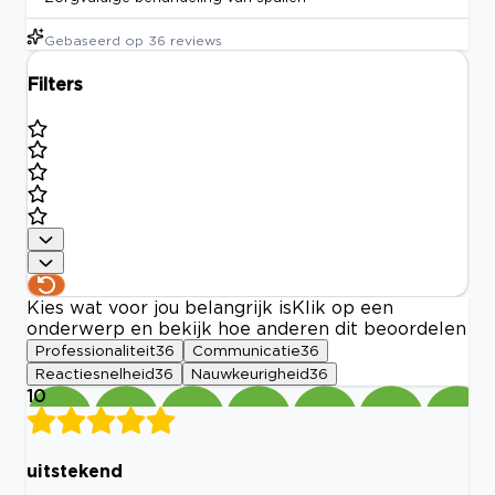
Gebaseerd op
36
reviews
Filters
Kies wat voor jou belangrijk is
Klik op een
onderwerp en bekijk hoe anderen dit beoordelen
Professionaliteit
36
Communicatie
36
Reactiesnelheid
36
Nauwkeurigheid
36
10
uitstekend