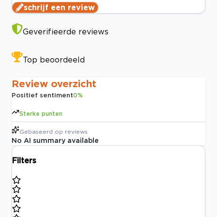
schrijf een review
Geverifieerde reviews
Top beoordeeld
Review overzicht
Positief sentiment
0
%
Sterke punten
Gebaseerd op
reviews
No AI summary available
Filters