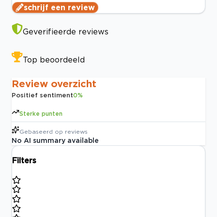
schrijf een review
Geverifieerde reviews
Top beoordeeld
Review overzicht
Positief sentiment
0
%
Sterke punten
Gebaseerd op
reviews
No AI summary available
Filters