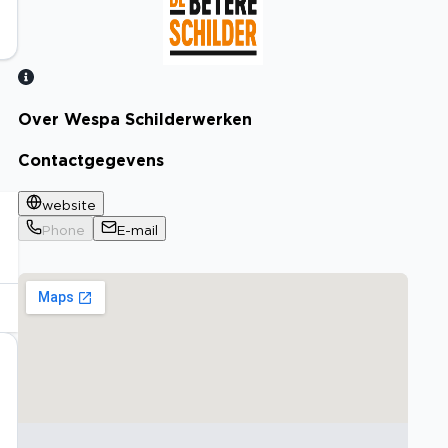
Over Wespa Schilderwerken
Bekijk certificaat
Contactgegevens
website
Phone
E-mail