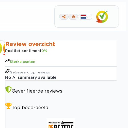
Review overzicht
Positief sentiment
0
%
Sterke punten
Gebaseerd op
reviews
No AI summary available
Geverifieerde reviews
Top beoordeeld