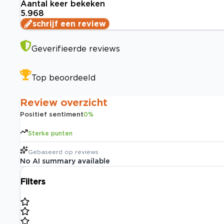
Aantal keer bekeken
5.968
schrijf een review
Geverifieerde reviews
Top beoordeeld
Review overzicht
Positief sentiment
0
%
Sterke punten
Gebaseerd op
reviews
No AI summary available
Filters