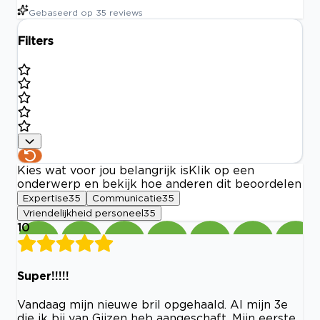
Gebaseerd op
35
reviews
Filters
Kies wat voor jou belangrijk is
Klik op een
onderwerp en bekijk hoe anderen dit beoordelen
Expertise
35
Communicatie
35
Vriendelijkheid personeel
35
10
Super!!!!!
Vandaag mijn nieuwe bril opgehaald. Al mijn 3e
die ik bij van Gijzen heb aangeschaft. Mijn eerste