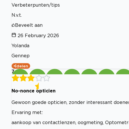
Verbeterpunten/tips
N.v.t.
Beveelt aan
26 February 2026
Yolanda
Gennep
delen
7
No-nonce opticien
Gewoon goede opticien, zonder interessant doeneri
Ervaring met:
aankoop van contactlenzen, oogmeting, Optometr