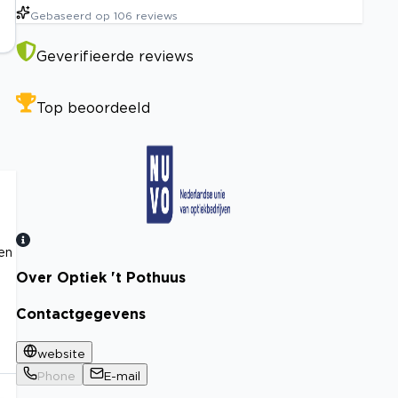
Gebaseerd op
106
reviews
Geverifieerde reviews
Top beoordeeld
 en
Over Optiek 't Pothuus
Bekijk certificaat
Contactgegevens
website
Phone
E-mail