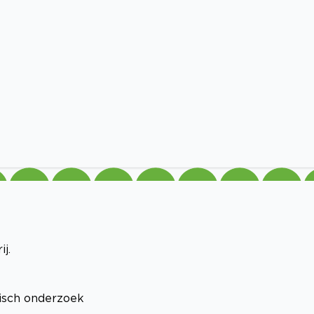
j.
isch onderzoek