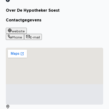
Over De Hypotheker Soest
Bekijk certificaat
Contactgegevens
website
Phone
E-mail