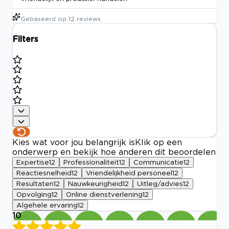
Gebaseerd op
12
reviews
Filters
Kies wat voor jou belangrijk is
Klik op een
onderwerp en bekijk hoe anderen dit beoordelen
Expertise
12
Professionaliteit
12
Communicatie
12
Reactiesnelheid
12
Vriendelijkheid personeel
12
Resultaten
12
Nauwkeurigheid
12
Uitleg/advies
12
Opvolging
12
Online dienstverlening
12
Algehele ervaring
12
10