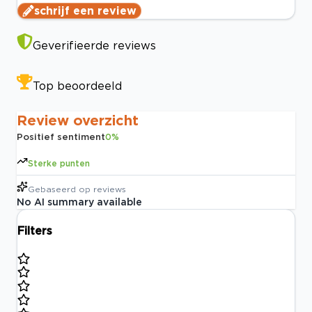
schrijf een review
Geverifieerde reviews
Top beoordeeld
Review overzicht
Positief sentiment
0
%
Sterke punten
Gebaseerd op
reviews
No AI summary available
Filters