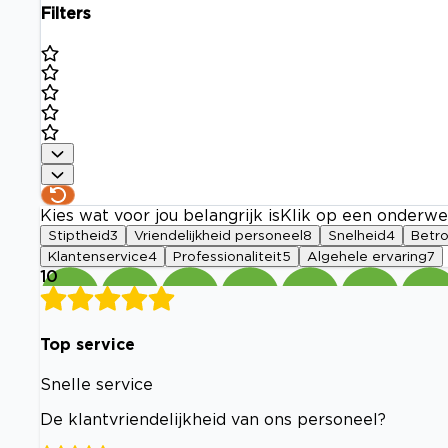
Filters
Kies wat voor jou belangrijk is
Klik op een onderwe
Stiptheid
3
Vriendelijkheid personeel
8
Snelheid
4
Betr
Klantenservice
4
Professionaliteit
5
Algehele ervaring
7
10
Top service
Snelle service
De klantvriendelijkheid van ons personeel?