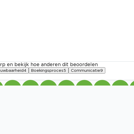
rp en bekijk hoe anderen dit beoordelen
ouwbaarheid
4
Boekingsproces
5
Communicatie
9