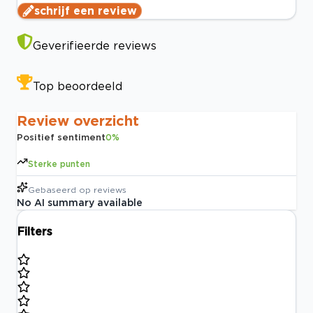
schrijf een review
Geverifieerde reviews
Top beoordeeld
Review overzicht
Positief sentiment
0
%
Sterke punten
Gebaseerd op
reviews
No AI summary available
Filters