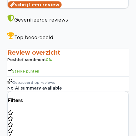
schrijf een review
Geverifieerde reviews
Top beoordeeld
Review overzicht
Positief sentiment
0
%
Sterke punten
Gebaseerd op
reviews
No AI summary available
Filters