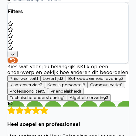
Filters
Kies wat voor jou belangrijk is
Klik op een
onderwerp en bekijk hoe anderen dit beoordelen
Prijs-kwaliteit
1
Levertijd
3
Betrouwbaarheid levering
3
Klantenservice
3
Kennis personeel
8
Communicatie
8
Professionaliteit
5
Vriendelijkheid
1
Technische ondersteuning
1
Algehele ervaring
3
10
Heel soepel en professioneel