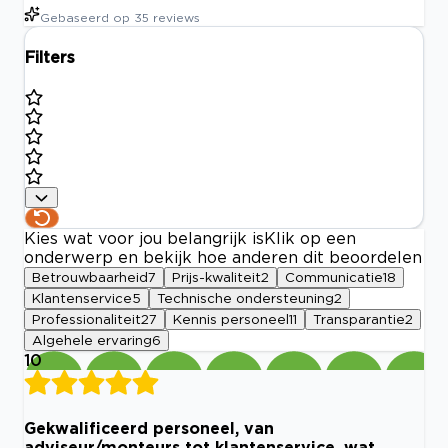
Gebaseerd op
35
reviews
Filters
Kies wat voor jou belangrijk is
Klik op een
onderwerp en bekijk hoe anderen dit beoordelen
Betrouwbaarheid
7
Prijs-kwaliteit
2
Communicatie
18
Klantenservice
5
Technische ondersteuning
2
Professionaliteit
27
Kennis personeel
11
Transparantie
2
Algehele ervaring
6
10
Gekwalificeerd personeel, van
adviseur/monteurs tot klantenservice, wat