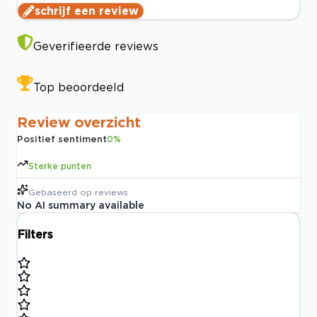
schrijf een review
Geverifieerde reviews
Top beoordeeld
Review overzicht
Positief sentiment
0
%
Sterke punten
Gebaseerd op
reviews
No AI summary available
Filters