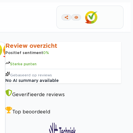
Review overzicht
Positief sentiment
0
%
Sterke punten
Gebaseerd op
reviews
No AI summary available
Geverifieerde reviews
Top beoordeeld