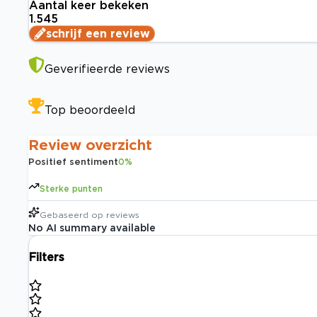
Aantal keer bekeken
1.545
schrijf een review
Geverifieerde reviews
Top beoordeeld
Review overzicht
Positief sentiment
0
%
Sterke punten
Gebaseerd op
reviews
No AI summary available
Filters