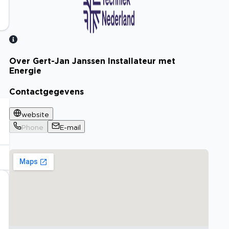
Over Gert-Jan Janssen Installateur met
Bekijk certificaat
Energie
Contactgegevens
website
Phone
E-mail