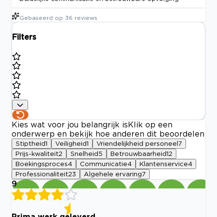
Gebaseerd op
36
reviews
Filters
Kies wat voor jou belangrijk is
Klik op een
onderwerp en bekijk hoe anderen dit beoordelen
Stiptheid
1
Veiligheid
1
Vriendelijkheid personeel
7
Prijs-kwaliteit
2
Snelheid
5
Betrouwbaarheid
12
Boekingsproces
4
Communicatie
4
Klantenservice
4
Professionaliteit
23
Algehele ervaring
7
9
Prima werk geleverd .