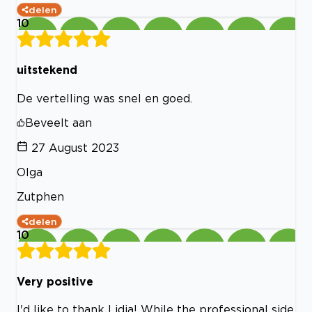
delen
10
uitstekend
De vertelling was snel en goed.
Beveelt aan
27 August 2023
Olga
Zutphen
delen
10
Very positive
I'd like to thank Lidia! While the professional side