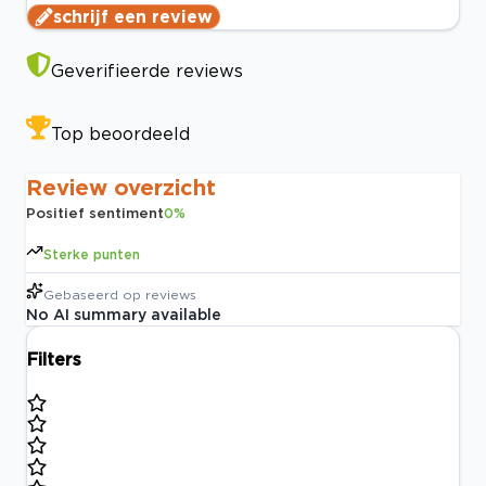
schrijf een review
Geverifieerde reviews
Top beoordeeld
Review overzicht
Positief sentiment
0
%
Sterke punten
Gebaseerd op
reviews
No AI summary available
Filters