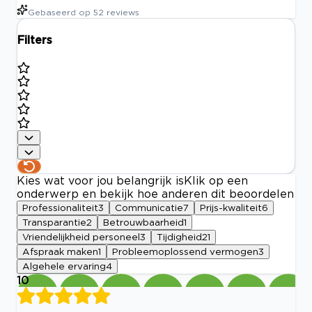
Gebaseerd op
52
reviews
Filters
Kies wat voor jou belangrijk is
Klik op een
onderwerp en bekijk hoe anderen dit beoordelen
Professionaliteit
3
Communicatie
7
Prijs-kwaliteit
6
Transparantie
2
Betrouwbaarheid
1
Vriendelijkheid personeel
3
Tijdigheid
21
Afspraak maken
1
Probleemoplossend vermogen
3
Algehele ervaring
4
10