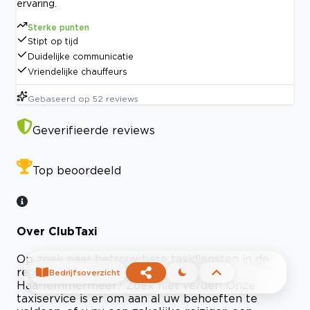
ervaring.
Sterke punten
Stipt op tijd
Duidelijke communicatie
Vriendelijke chauffeurs
Gebaseerd op
52
reviews
Geverifieerde reviews
Top beoordeeld
Over ClubTaxi
Op zoek naar betrouwbare taxidiensten in de
regio's van Amsterdam, Schiphol en
Bedrijfsoverzicht
Haarlemmermeer? Zoek niet verder! Onze
taxiservice is er om aan al uw behoeften te