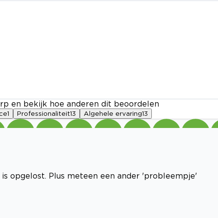
rp en bekijk hoe anderen dit beoordelen
ice
1
Professionaliteit
13
Algehele ervaring
13
 is opgelost. Plus meteen een ander 'probleempje'