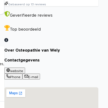
Gebaseerd op
13
reviews
Geverifieerde reviews
Top beoordeeld
Over Osteopathie van Wely
Contactgegevens
es,
website
Phone
E-mail