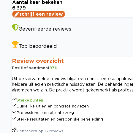
Aantal keer bekeken
6.379
schrijf een review
Geverifieerde reviews
Top beoordeeld
Review overzicht
Positief sentiment
97
%
Uit de verzamelde reviews blijkt een consistente aanpak va
heldere uitleg en praktische huisadviezen. De behandelingen
algemeen welzijn. De praktijk wordt gekenmerkt als profes
Sterke punten
Duidelijke uitleg en concrete adviezen
Professionele en attente zorg
Sterke resultaten en persoonlijke begeleiding
Gebaseerd op
13
reviews