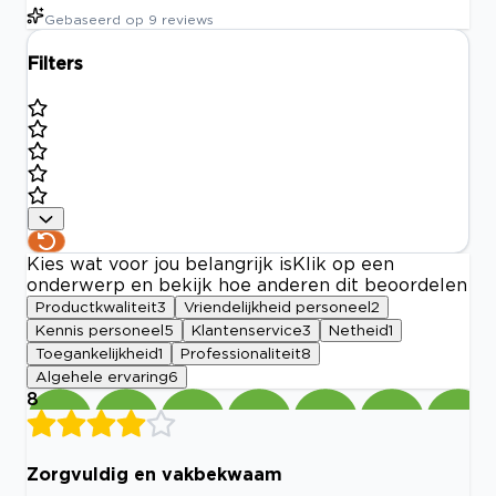
Gebaseerd op
9
reviews
Filters
Kies wat voor jou belangrijk is
Klik op een
onderwerp en bekijk hoe anderen dit beoordelen
Productkwaliteit
3
Vriendelijkheid personeel
2
Kennis personeel
5
Klantenservice
3
Netheid
1
Toegankelijkheid
1
Professionaliteit
8
Algehele ervaring
6
8
Zorgvuldig en vakbekwaam