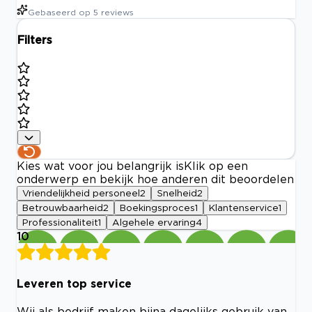
Gebaseerd op
5
reviews
Filters
Kies wat voor jou belangrijk is
Klik op een
onderwerp en bekijk hoe anderen dit beoordelen
Vriendelijkheid personeel
2
Snelheid
2
Betrouwbaarheid
2
Boekingsproces
1
Klantenservice
1
Professionaliteit
1
Algehele ervaring
4
10
Leveren top service
Wij als bedrijf maken bijna dagelijks gebruik van