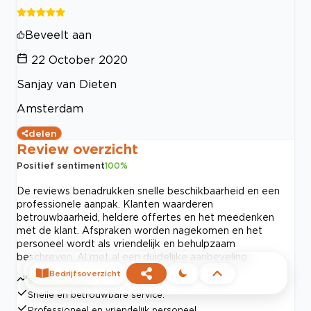
Beveelt aan
22 October 2020
Sanjay van Dieten
Amsterdam
delen
Review overzicht
Positief sentiment
100
%
De reviews benadrukken snelle beschikbaarheid en een
professionele aanpak. Klanten waarderen
betrouwbaarheid, heldere offertes en het meedenken
met de klant. Afspraken worden nagekomen en het
personeel wordt als vriendelijk en behulpzaam
beschreven. Al met al een duidelijke aanbeveling.
Bedrijfsoverzicht
Sterke punten
Snelle en betrouwbare service.
Professioneel en vriendelijk personeel.